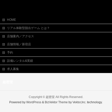
HOME
リアル体験型脱出ゲーム とは？
店舗案内／アクセス
店舗情報／新宿店
予約
設備レンタル&実績
求人募集
超密室
Copyright ©
超密室
All Rights Reserved.
Powered by
WordPress
&
BizVektor Theme
by
Vektor,Inc.
technology.