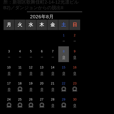
所：新宿区歌舞伎町2-14-12光凛ビル
B2)／ダンジョンからの脱出II
2026年8月
月
火
水
木
金
土
日
1
2
－
－
3
4
5
6
7
8
9
－
－
－
－
－
○
○
10
11
12
13
14
15
16
○
○
○
○
○
○
○
17
18
19
20
21
22
23
○
◎
○
○
○
◎
◎
24
25
26
27
28
29
30
◎
◎
◎
◎
○
◎
○