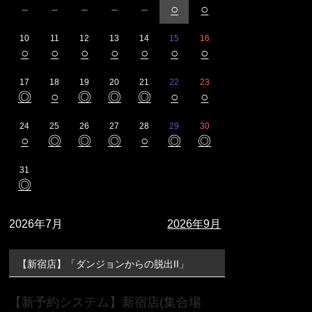
－
－
－
－
－
○
○
10
11
12
13
14
15
16
○
○
○
○
○
○
○
17
18
19
20
21
22
23
◎
○
◎
◎
◎
○
○
24
25
26
27
28
29
30
○
◎
◎
◎
○
◎
◎
31
◎
2026年7月
2026年9月
【新宿店】「ダンジョンからの脱出II」
【新予約システム】新宿店(集合場