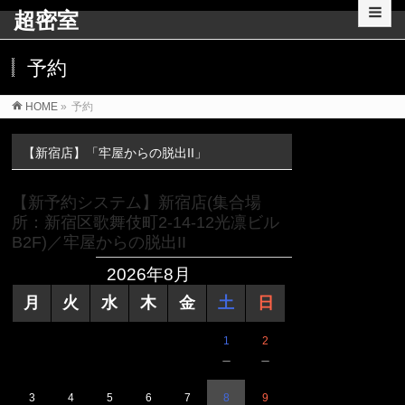
超密室
予約
HOME
»
予約
【新宿店】「牢屋からの脱出II」
【新予約システム】新宿店(集合場
所：新宿区歌舞伎町2-14-12光凛ビル
B2F)／牢屋からの脱出II
2026年8月
月
火
水
木
金
土
日
1
2
－
－
3
4
5
6
7
8
9