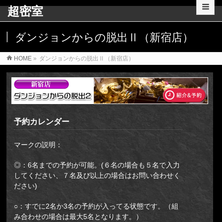
超密室
ダンジョンからの脱出Ⅱ（新宿店）
HOME
»
ダンジョンからの脱出Ⅱ（新宿店）
予約カレンダー
マークの説明：
◎：6名までの予約が可能。(６名の場合も５名で入力
してください、７名及び以上の場合はお問い合わせく
ださい)
○：すでに2名か3名の予約が入ってる状態です。（組
み合わせの場合は最大5名となります。）