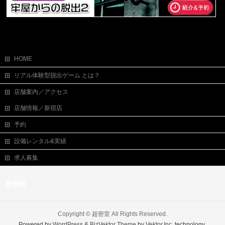
HOME
リアル体験型脱出ゲーム とは？
店舗案内／アクセス
店舗情報／新宿店
予約
設備レンタル&実績
求人募集
超密室
Copyright ©
超密室
All Rights Reserved.
Powered by
WordPress
&
BizVektor Theme
by
Vektor,Inc.
technology.