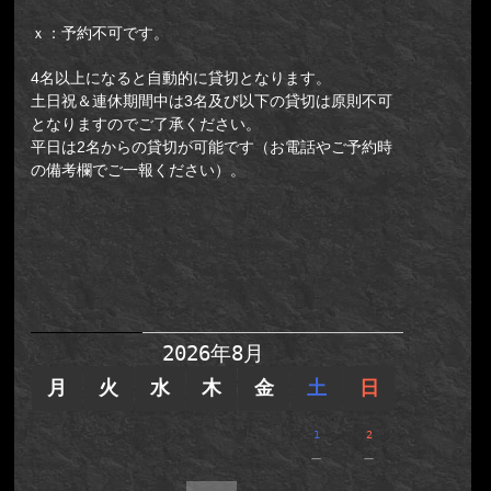
ｘ：予約不可です。
4名以上になると自動的に貸切となります。
土日祝＆連休期間中は3名及び以下の貸切は原則不可
となりますのでご了承ください。
平日は2名からの貸切が可能です（お電話やご予約時
の備考欄でご一報ください）。
【新予約システム】新宿店(集合
場所：新宿区歌舞伎町2-14-12光凛
ビルB2)／ダンジョンからの脱出
II
2026年8月
月
火
水
木
金
土
日
1
2
－
－