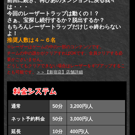
前回に続き、再びあのダンジョンに戻る我々
は・・・
今回のレーザートラップは動くの！？
さぁ、宝探し続行するか？脱出するか？
もちろんレーザートラップだけじゃ終わらない
よ！
推奨人数は４～６名
※レーザーはゲームの中の一部のコンテンツです。
チームの中の誰かがクリアすればOKです。全員クリアする必
要がございません。
どうしてもクリアできない場合はレーザーをギブアップするこ
とも可能です。
＞＞【新宿店】店舗詳細
通常
50分
3,200円/人
ネット予約料金
50分
3,000円/人
延長
10分
400円/人