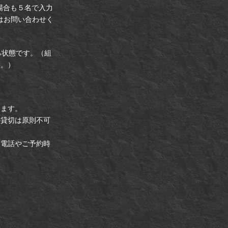
場合も５名で入力
はお問い合わせく
る状態です。（組
す。）
ります。
の貸切は原則不可
お電話やご予約時
宿店(集合
14-12光凛
からの脱出