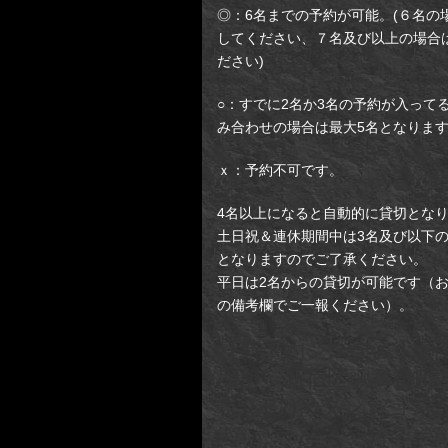
◎：6名までの予約が可能。(６名の
してください、７名及び以上の場合
ださい)
○：すでに2名か3名の予約が入って
み合わせの場合は最大5名となりま
ｘ：予約不可です。
4名以上になると自動的に貸切とな
土日祝＆連休期間中は3名及び以下
となりますのでご了承ください。
平日は2名からの貸切が可能です（
の備考欄でご一報ください）。
【新予約システム】新
場所：新宿区歌舞伎町2-
ビルB2)／ダンジョン
II