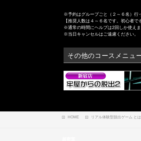
※予約はグループごと（２～６名）行
【推奨人数は４～６名です。初心者で
※通常の時間にヘルプは2回しか使え
※当日キャンセルはご遠慮ください。
その他のコースメニュ
HOME
リアル体験型脱出ゲーム と
超密室