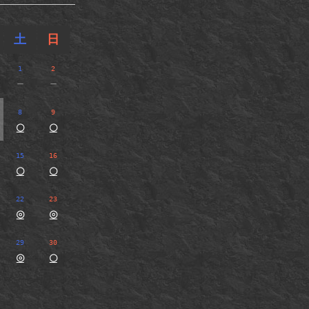
土
日
1
2
－
－
8
9
○
○
15
16
○
○
22
23
◎
◎
29
30
◎
○