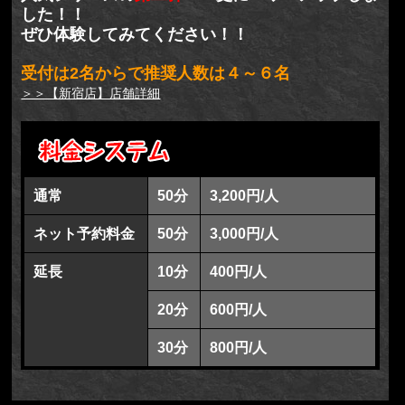
した！！
ぜひ体験してみてください！！
受付は2名からで推奨人数は４～６名
＞＞【新宿店】店舗詳細
通常
50分
3,200円/人
ネット予約料金
50分
3,000円/人
延長
10分
400円/人
20分
600円/人
30分
800円/人