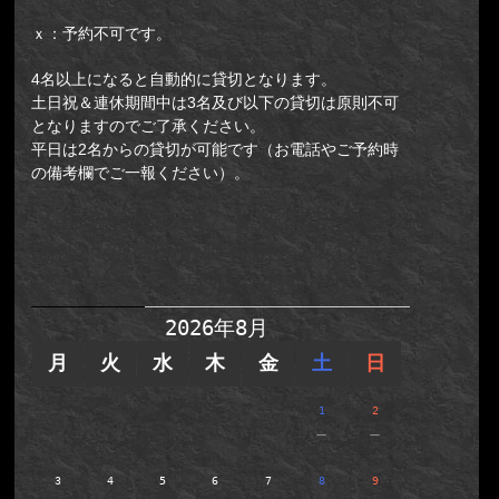
ｘ：予約不可です。
4名以上になると自動的に貸切となります。
土日祝＆連休期間中は3名及び以下の貸切は原則不可
となりますのでご了承ください。
平日は2名からの貸切が可能です（お電話やご予約時
の備考欄でご一報ください）。
【新予約システム】新宿店(集合
場所：新宿区歌舞伎町2-14-12光凛
ビルB2F)／牢屋からの脱出II
2026年8月
月
火
水
木
金
土
日
1
2
－
－
3
4
5
6
7
8
9