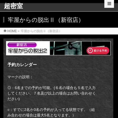
超密室
牢屋からの脱出Ⅱ（新宿店）
HOME
»
牢屋からの脱出Ⅱ（新宿店）
予約カレンダー
マークの説明：
◎：6名までの予約が可能。(６名の場合も５名で入力
してください、７名及び以上の場合はお問い合わせく
ださい)
○：すでに2名か3名の予約が入ってる状態です。（組
み合わせの場合は最大5名となります。）