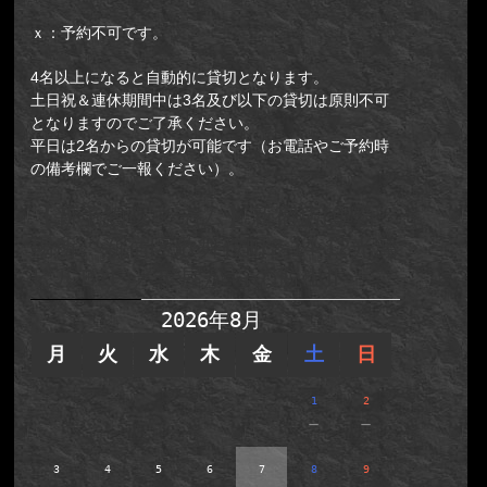
ｘ：予約不可です。
4名以上になると自動的に貸切となります。
土日祝＆連休期間中は3名及び以下の貸切は原則不可
となりますのでご了承ください。
平日は2名からの貸切が可能です（お電話やご予約時
の備考欄でご一報ください）。
【新予約システム】新宿店(集合
場所：新宿区歌舞伎町2-14-12光凛
ビルB2F)／牢屋からの脱出II
2026年8月
月
火
水
木
金
土
日
1
2
－
－
3
4
5
6
7
8
9