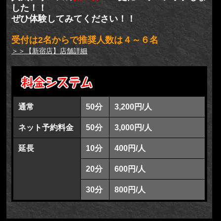
した！！
ぜひ体験してみてください！！
受付は2名からで推奨人数は４～６名
＞＞【新宿店】店舗詳細
通常
50分
3,200円/人
ネット予約料金
50分
3,000円/人
延長
10分
400円/人
20分
600円/人
30分
800円/人