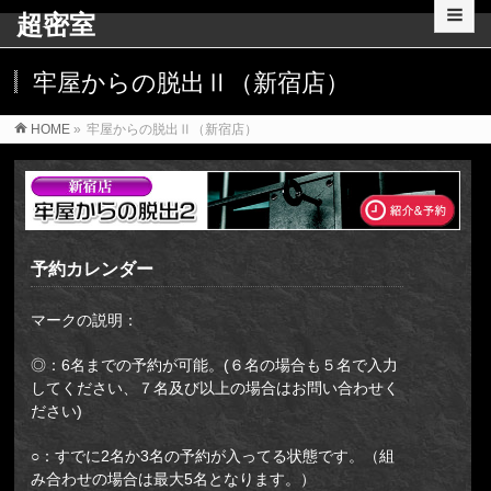
超密室
牢屋からの脱出Ⅱ（新宿店）
HOME
»
牢屋からの脱出Ⅱ（新宿店）
予約カレンダー
マークの説明：
◎：6名までの予約が可能。(６名の場合も５名で入力
してください、７名及び以上の場合はお問い合わせく
ださい)
○：すでに2名か3名の予約が入ってる状態です。（組
み合わせの場合は最大5名となります。）