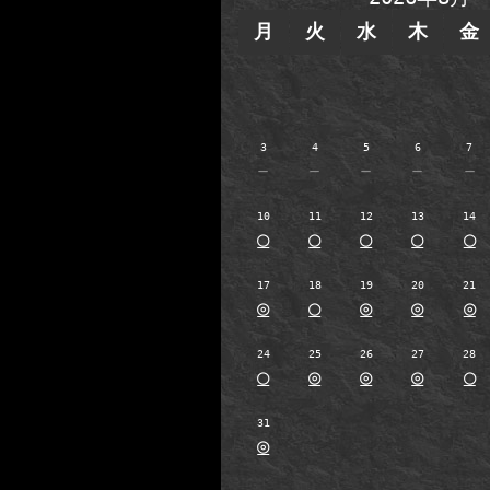
月
火
水
木
金
3
4
5
6
7
－
－
－
－
－
10
11
12
13
14
○
○
○
○
○
17
18
19
20
21
◎
○
◎
◎
◎
24
25
26
27
28
○
◎
◎
◎
○
31
◎