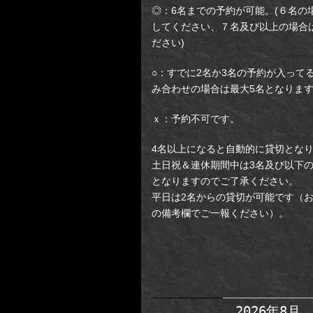
◎：6名までの予約が可能。(６名の
してください、７名及び以上の場合
ださい)
○：すでに2名か3名の予約が入って
み合わせの場合は最大5名となりま
ｘ：予約不可です。
4名以上になると自動的に貸切とな
土日祝＆連休期間中は3名及び以下
となりますのでご了承ください。
平日は2名からの貸切が可能です（
の備考欄でご一報ください）。
【新予約システム】新
場所：新宿区歌舞伎町2-
ビルB2F)／牢屋からの脱
2026年8月