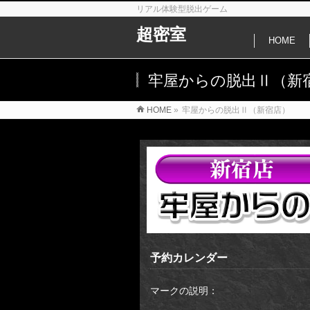
リアル体験型脱出ゲーム
超密室
HOME
牢屋からの脱出Ⅱ（新
HOME
»
牢屋からの脱出Ⅱ（新宿店）
予約カレンダー
マークの説明：