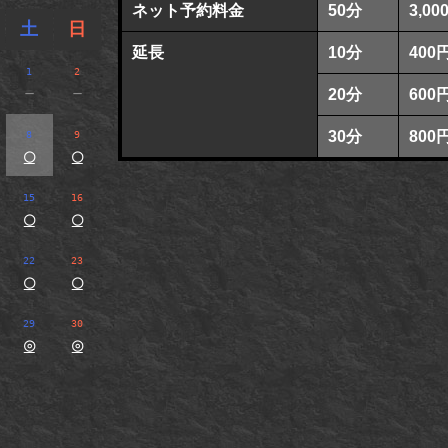
ネット予約料金
50分
3,00
土
日
延長
10分
400
1
2
－
－
20分
600
30分
800
8
9
○
○
15
16
○
○
22
23
○
○
29
30
◎
◎