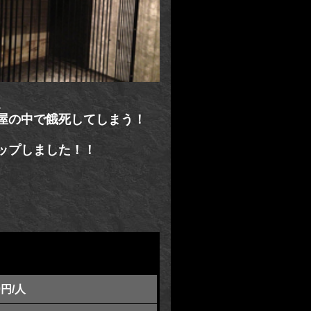
。
屋の中で餓死してしまう！
ップしました！！
0円/人