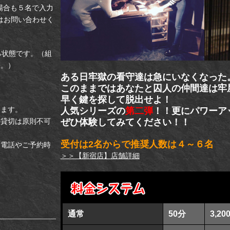
場合も５名で入力
はお問い合わせく
る状態です。（組
す。）
ある日牢獄の看守達は急にいなくなった
このままではあなたと囚人の仲間達は牢
早く鍵を探して脱出せよ！
ります。
人気シリーズの
第二弾
！！更にパワーア
の貸切は原則不可
ぜひ体験してみてください！！
受付は2名からで推奨人数は４～６名
お電話やご予約時
＞＞【新宿店】店舗詳細
宿店(集合
14-12光凛
出II
通常
50分
3,20