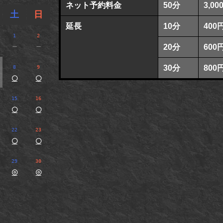
ネット予約料金
50分
3,00
土
日
延長
10分
400
1
2
－
－
20分
600
30分
800
8
9
○
○
15
16
○
○
22
23
○
○
29
30
◎
◎