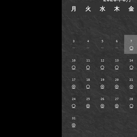
月
火
水
木
金
3
4
5
6
7
－
－
－
－
○
10
11
12
13
14
○
○
○
○
○
17
18
19
20
21
◎
○
◎
◎
◎
24
25
26
27
28
○
◎
◎
◎
○
31
◎