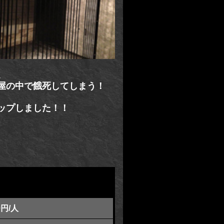
。
屋の中で餓死してしまう！
ップしました！！
0円/人