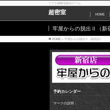
リアル体験型脱出ゲーム
超密室
HOME
牢屋からの脱出Ⅱ（新
HOME
»
牢屋からの脱出Ⅱ（新宿店）
予約カレンダー
マークの説明：