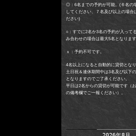
◎：6名までの予約が可能。(６名の
してください、７名及び以上の場合
ださい)
○：すでに2名か3名の予約が入って
み合わせの場合は最大5名となりま
ｘ：予約不可です。
4名以上になると自動的に貸切とな
土日祝＆連休期間中は3名及び以下
となりますのでご了承ください。
平日は2名からの貸切が可能です（
の備考欄でご一報ください）。
【新予約システム】新
場所：新宿区歌舞伎町2-
ビルB2F)／牢屋からの脱
2026年8月