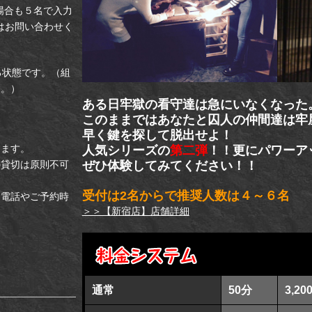
場合も５名で入力
はお問い合わせく
る状態です。（組
す。）
ある日牢獄の看守達は急にいなくなった
このままではあなたと囚人の仲間達は牢
早く鍵を探して脱出せよ！
ります。
人気シリーズの
第二弾
！！更にパワーア
の貸切は原則不可
ぜひ体験してみてください！！
受付は2名からで推奨人数は４～６名
お電話やご予約時
＞＞【新宿店】店舗詳細
宿店(集合
14-12光凛
出II
通常
50分
3,20