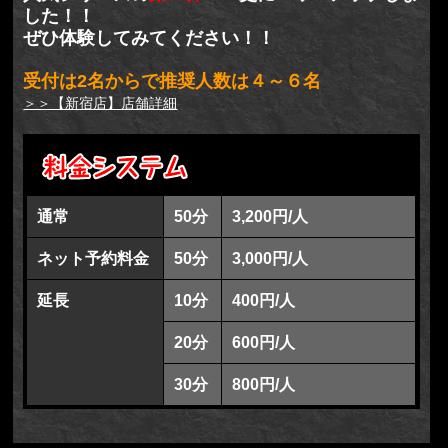
した！！
ぜひ体験してみてください！！
受付は2名からで推奨人数は４～６名
＞＞【新宿店】店舗詳細
通常
50分
3,200円/人
ネット予約料金
50分
3,000円/人
延長
10分
400円/人
20分
600円/人
30分
800円/人