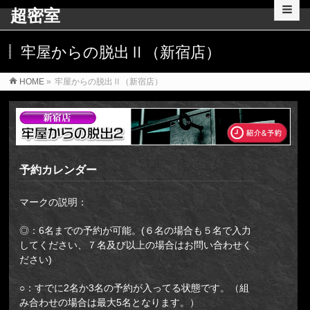
超密室
牢屋からの脱出Ⅱ（新宿店）
HOME
»
牢屋からの脱出Ⅱ（新宿店）
予約カレンダー
マークの説明：
◎：6名までの予約が可能。(６名の場合も５名で入力
してください、７名及び以上の場合はお問い合わせく
ださい)
○：すでに2名か3名の予約が入ってる状態です。（組
み合わせの場合は最大5名となります。）