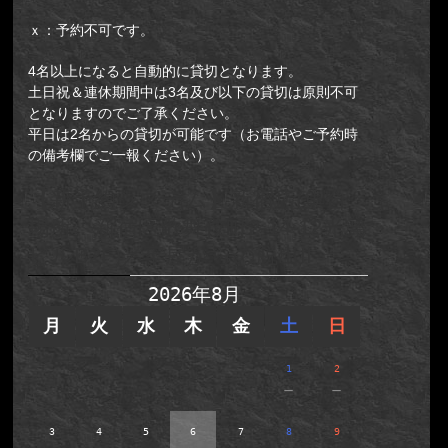
ｘ：予約不可です。
4名以上になると自動的に貸切となります。
土日祝＆連休期間中は3名及び以下の貸切は原則不可
となりますのでご了承ください。
平日は2名からの貸切が可能です（お電話やご予約時
の備考欄でご一報ください）。
【新予約システム】新宿店(集合
場所：新宿区歌舞伎町2-14-12光凛
ビルB2F)／牢屋からの脱出II
2026年8月
月
火
水
木
金
土
日
1
2
－
－
3
4
5
6
7
8
9