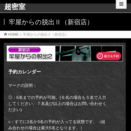
超密室
牢屋からの脱出Ⅱ（新宿店）
HOME
»
牢屋からの脱出Ⅱ（新宿店）
予約カレンダー
マークの説明：
◎：6名までの予約が可能。(６名の場合も５名で入力
してください、７名及び以上の場合はお問い合わせく
ださい)
○：すでに2名か3名の予約が入ってる状態です。（組
み合わせの場合は最大5名となります。）