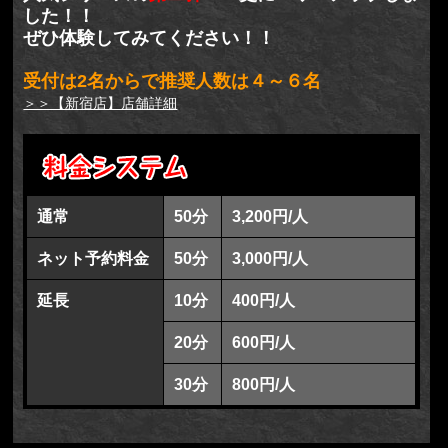
した！！
ぜひ体験してみてください！！
受付は2名からで推奨人数は４～６名
＞＞【新宿店】店舗詳細
通常
50分
3,200円/人
ネット予約料金
50分
3,000円/人
延長
10分
400円/人
20分
600円/人
30分
800円/人