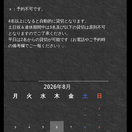
ｘ：予約不可です。
4名以上になると自動的に貸切となります。
土日祝＆連休期間中は3名及び以下の貸切は原則不可
となりますのでご了承ください。
平日は2名からの貸切が可能です（お電話やご予約時
の備考欄でご一報ください）。
【新予約システム】新宿店(集合
場所：新宿区歌舞伎町2-14-12光凛
ビルB2F)／牢屋からの脱出II
2026年8月
月
火
水
木
金
土
日
1
2
－
－
3
4
5
6
7
8
9