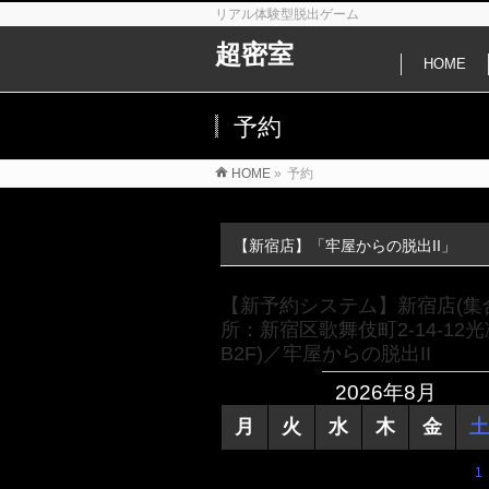
リアル体験型脱出ゲーム
超密室
HOME
予約
HOME
»
予約
【新宿店】「牢屋からの脱出II」
【新予約システム】新宿店(集
所：新宿区歌舞伎町2-14-12
B2F)／牢屋からの脱出II
2026年8月
月
火
水
木
金
土
1