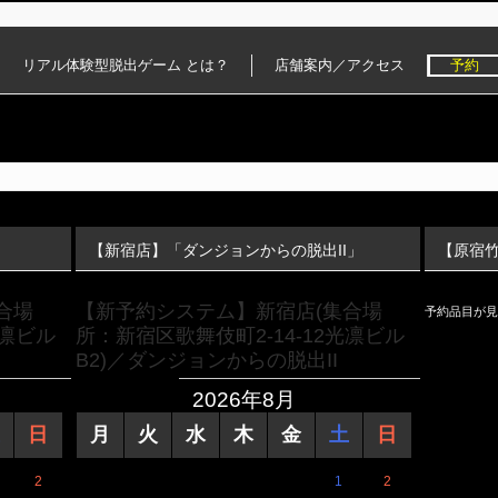
リアル体験型脱出ゲーム とは？
店舗案内／アクセス
予約
【新宿店】「ダンジョンからの脱出II」
【原宿
合場
【新予約システム】新宿店(集合場
予約品目が見
光凛ビル
所：新宿区歌舞伎町2-14-12光凛ビル
B2)／ダンジョンからの脱出II
2026年8月
日
月
火
水
木
金
土
日
2
1
2