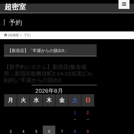
超密室
予約
HOME
»
予約
【新宿店】「牢屋からの脱出II」
【新予約システム】新宿店(集合場
所：新宿区歌舞伎町2-14-12光凛ビル
B2F)／牢屋からの脱出II
2026年8月
月
火
水
木
金
土
日
1
2
－
－
3
4
5
6
7
8
9