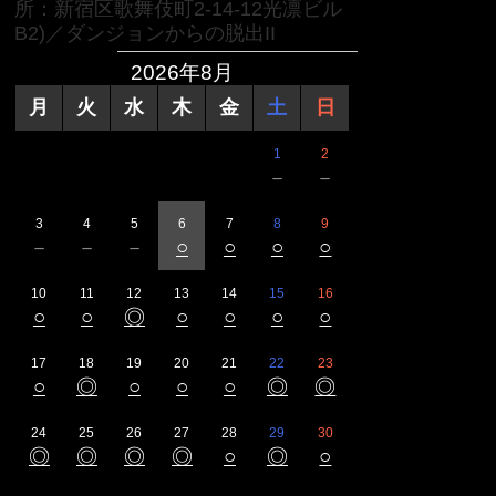
所：新宿区歌舞伎町2-14-12光凛ビル
B2)／ダンジョンからの脱出II
2026年8月
月
火
水
木
金
土
日
1
2
－
－
3
4
5
6
7
8
9
－
－
－
○
○
○
○
10
11
12
13
14
15
16
○
○
◎
○
○
○
○
17
18
19
20
21
22
23
○
◎
○
○
○
◎
◎
24
25
26
27
28
29
30
◎
◎
◎
◎
○
◎
○