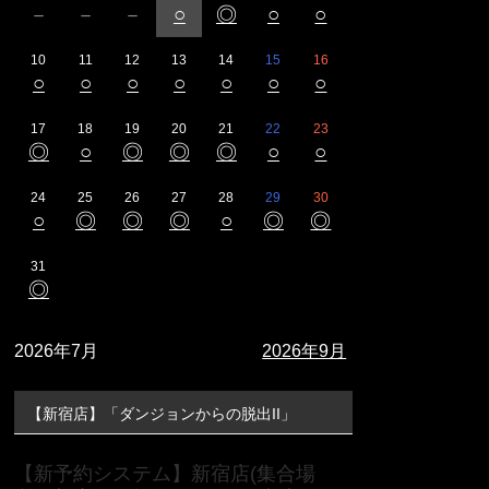
－
－
－
○
◎
○
○
10
11
12
13
14
15
16
○
○
○
○
○
○
○
17
18
19
20
21
22
23
◎
○
◎
◎
◎
○
○
24
25
26
27
28
29
30
○
◎
◎
◎
○
◎
◎
31
◎
2026年7月
2026年9月
【新宿店】「ダンジョンからの脱出II」
【新予約システム】新宿店(集合場