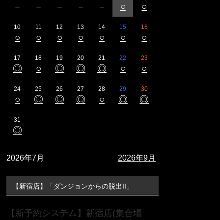
－
－
－
－
－
○
○
10
11
12
13
14
15
16
○
○
○
○
○
○
○
17
18
19
20
21
22
23
◎
○
◎
◎
◎
○
○
24
25
26
27
28
29
30
○
◎
◎
◎
○
◎
◎
31
◎
2026年7月
2026年9月
【新宿店】「ダンジョンからの脱出II」
【新予約システム】新宿店(集合場