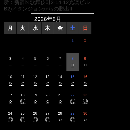
所：新宿区歌舞伎町2-14-12光凛ビル
B2)／ダンジョンからの脱出II
2026年8月
月
火
水
木
金
土
日
1
2
－
－
3
4
5
6
7
8
9
－
－
－
－
－
○
○
10
11
12
13
14
15
16
○
○
○
○
○
○
○
17
18
19
20
21
22
23
○
◎
○
○
○
◎
◎
24
25
26
27
28
29
30
◎
◎
◎
◎
○
◎
○