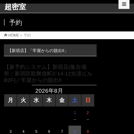
超密室
予約
HOME
»
予約
【新宿店】「牢屋からの脱出II」
【新予約システム】新宿店(集合場
所：新宿区歌舞伎町2-14-12光凛ビル
B2F)／牢屋からの脱出II
2026年8月
月
火
水
木
金
土
日
1
2
－
－
3
4
5
6
7
8
9