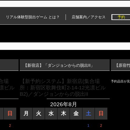
リアル体験型脱出ゲーム とは？
店舗案内／アクセス
予約
【新宿店】「ダンジョンからの脱出II」
【原宿
合場
【新予約システム】新宿店(集合場
予約品目が見
光凛ビル
所：新宿区歌舞伎町2-14-12光凛ビル
B2)／ダンジョンからの脱出II
2026年8月
日
月
火
水
木
金
土
日
2
1
2