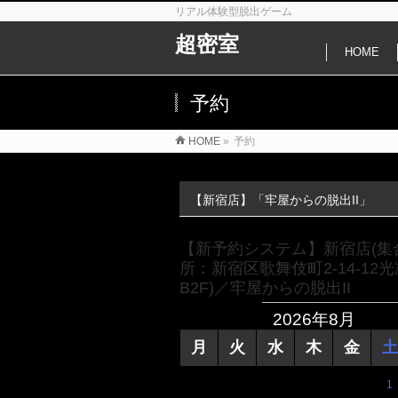
リアル体験型脱出ゲーム
超密室
HOME
予約
HOME
»
予約
【新宿店】「牢屋からの脱出II」
【新予約システム】新宿店(集
所：新宿区歌舞伎町2-14-12
B2F)／牢屋からの脱出II
2026年8月
月
火
水
木
金
土
1