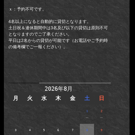
ｘ：予約不可です。
4名以上になると自動的に貸切となります。
土日祝＆連休期間中は3名及び以下の貸切は原則不可
となりますのでご了承ください。
平日は2名からの貸切が可能です（お電話やご予約時
の備考欄でご一報ください）。
【新予約システム】新宿店(集合
場所：新宿区歌舞伎町2-14-12光凛
ビルB2F)／牢屋からの脱出II
2026年8月
月
火
水
木
金
土
日
1
2
－
－
3
4
5
6
7
8
9