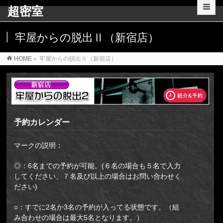
超密室
牢屋からの脱出Ⅱ（新宿店）
HOME
»
牢屋からの脱出Ⅱ（新宿店）
予約カレンダー
マークの説明：
◎：6名までの予約が可能。(６名の場合も５名で入力
してください、７名及び以上の場合はお問い合わせく
ださい)
○：すでに2名か3名の予約が入ってる状態です。（組
み合わせの場合は最大5名となります。）