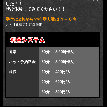
した！！
ぜひ体験してみてください！！
受付は2名からで推奨人数は４～６名
＞＞【新宿店】店舗詳細
通常
50分
3,200円/人
ネット予約料金
50分
3,000円/人
延長
10分
400円/人
20分
600円/人
30分
800円/人