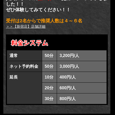
した！！
ぜひ体験してみてください！！
受付は2名からで推奨人数は４～６名
＞＞【新宿店】店舗詳細
通常
50分
3,200円/人
ネット予約料金
50分
3,000円/人
延長
10分
400円/人
20分
600円/人
30分
800円/人