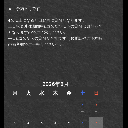
ｘ：予約不可です。
4名以上になると自動的に貸切となります。
土日祝＆連休期間中は3名及び以下の貸切は原則不可
となりますのでご了承ください。
平日は2名からの貸切が可能です（お電話やご予約時
の備考欄でご一報ください）。
【新予約システム】新宿店(集合
場所：新宿区歌舞伎町2-14-12光凛
ビルB2F)／牢屋からの脱出II
2026年8月
月
火
水
木
金
土
日
1
2
－
－
3
4
5
6
7
8
9