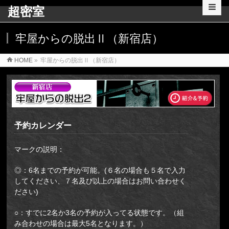
超密室
牢屋からの脱出Ⅱ（新宿店）
HOME
»
牢屋からの脱出Ⅱ（新宿店）
予約カレンダー
マークの説明：
◎：6名までの予約が可能。(６名の場合も５名で入力
してください、７名及び以上の場合はお問い合わせく
ださい)
○：すでに2名か3名の予約が入ってる状態です。（組
み合わせの場合は最大5名となります。）