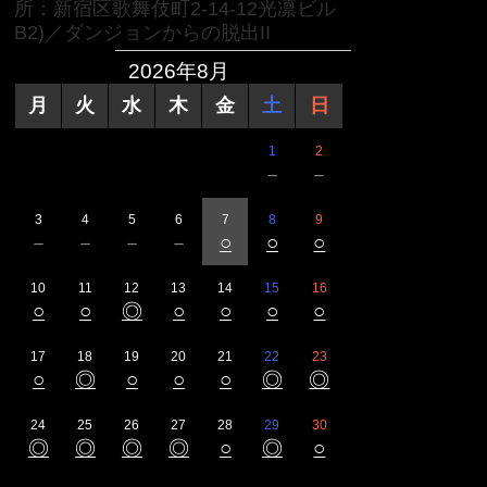
所：新宿区歌舞伎町2-14-12光凛ビル
B2)／ダンジョンからの脱出II
2026年8月
月
火
水
木
金
土
日
1
2
－
－
3
4
5
6
7
8
9
－
－
－
－
○
○
○
10
11
12
13
14
15
16
○
○
◎
○
○
○
○
17
18
19
20
21
22
23
○
◎
○
○
○
◎
◎
24
25
26
27
28
29
30
◎
◎
◎
◎
○
◎
○