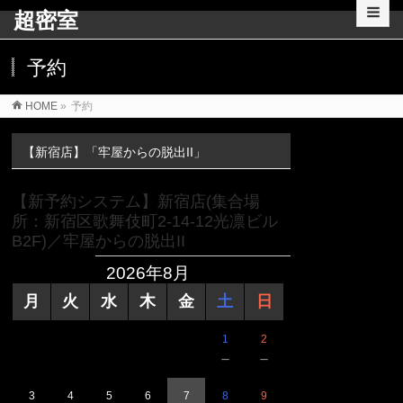
超密室
予約
HOME
»
予約
【新宿店】「牢屋からの脱出II」
【新予約システム】新宿店(集合場
所：新宿区歌舞伎町2-14-12光凛ビル
B2F)／牢屋からの脱出II
2026年8月
月
火
水
木
金
土
日
1
2
－
－
3
4
5
6
7
8
9