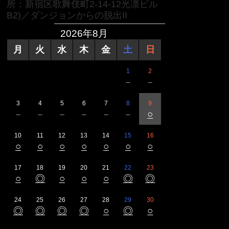
所：新宿区歌舞伎町2-14-12光凛ビル
B2)／ダンジョンからの脱出II
2026年8月
月
火
水
木
金
土
日
1
2
－
－
3
4
5
6
7
8
9
－
－
－
－
－
－
○
10
11
12
13
14
15
16
○
○
○
○
○
○
○
17
18
19
20
21
22
23
○
◎
○
○
○
◎
◎
24
25
26
27
28
29
30
◎
◎
◎
◎
○
◎
○