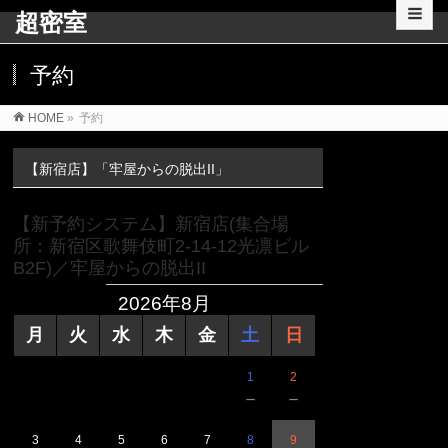
超密室
予約
HOME
»
予約
【新宿店】「牢屋からの脱出II」
【新予約システム】新宿店(集合場
所：新宿区歌舞伎町2-14-12光凛ビル
B2F)／牢屋からの脱出II
2026年8月
月
火
水
木
金
土
日
1
2
－
－
3
4
5
6
7
8
9