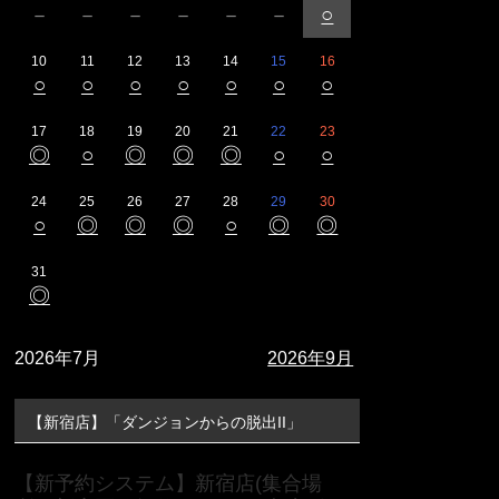
－
－
－
－
－
－
○
10
11
12
13
14
15
16
○
○
○
○
○
○
○
17
18
19
20
21
22
23
◎
○
◎
◎
◎
○
○
24
25
26
27
28
29
30
○
◎
◎
◎
○
◎
◎
31
◎
2026年7月
2026年9月
【新宿店】「ダンジョンからの脱出II」
【新予約システム】新宿店(集合場