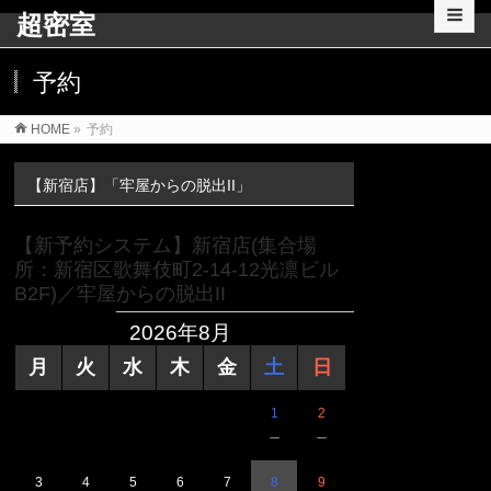
超密室
予約
HOME
»
予約
【新宿店】「牢屋からの脱出II」
【新予約システム】新宿店(集合場
所：新宿区歌舞伎町2-14-12光凛ビル
B2F)／牢屋からの脱出II
2026年8月
月
火
水
木
金
土
日
1
2
－
－
3
4
5
6
7
8
9