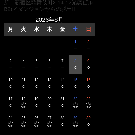
所：新宿区歌舞伎町2-14-12光凛ビル
B2)／ダンジョンからの脱出II
2026年8月
月
火
水
木
金
土
日
1
2
－
－
3
4
5
6
7
8
9
－
－
－
－
－
○
○
10
11
12
13
14
15
16
○
○
○
○
○
○
○
17
18
19
20
21
22
23
○
◎
○
○
○
◎
◎
24
25
26
27
28
29
30
◎
◎
◎
◎
○
◎
○