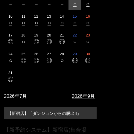
－
－
－
－
－
○
○
10
11
12
13
14
15
16
○
○
○
○
○
○
○
17
18
19
20
21
22
23
◎
○
◎
◎
◎
○
○
24
25
26
27
28
29
30
○
◎
◎
◎
○
◎
◎
31
◎
2026年7月
2026年9月
【新宿店】「ダンジョンからの脱出II」
【新予約システム】新宿店(集合場