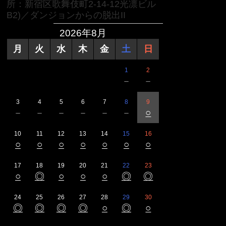
所：新宿区歌舞伎町2-14-12光凛ビル
B2)／ダンジョンからの脱出II
2026年8月
月
火
水
木
金
土
日
1
2
－
－
3
4
5
6
7
8
9
－
－
－
－
－
－
○
10
11
12
13
14
15
16
○
○
○
○
○
○
○
17
18
19
20
21
22
23
○
◎
○
○
○
◎
◎
24
25
26
27
28
29
30
◎
◎
◎
◎
○
◎
○