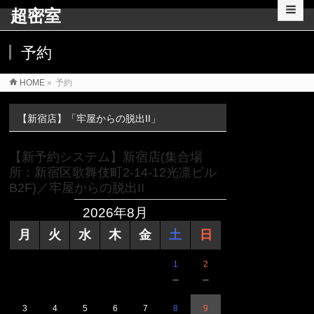
超密室
予約
HOME
»
予約
【新宿店】「牢屋からの脱出II」
【新予約システム】新宿店(集合場
所：新宿区歌舞伎町2-14-12光凛ビル
B2F)／牢屋からの脱出II
2026年8月
月
火
水
木
金
土
日
1
2
－
－
3
4
5
6
7
8
9