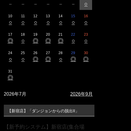
－
－
－
－
－
－
○
10
11
12
13
14
15
16
○
○
○
○
○
○
○
17
18
19
20
21
22
23
◎
○
◎
◎
◎
○
○
24
25
26
27
28
29
30
○
○
◎
◎
○
◎
◎
31
◎
2026年7月
2026年9月
【新宿店】「ダンジョンからの脱出II」
【新予約システム】新宿店(集合場